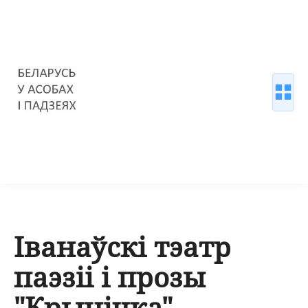
Іванаўскі тэатр
паэзіі і прозы
"Крынічка"