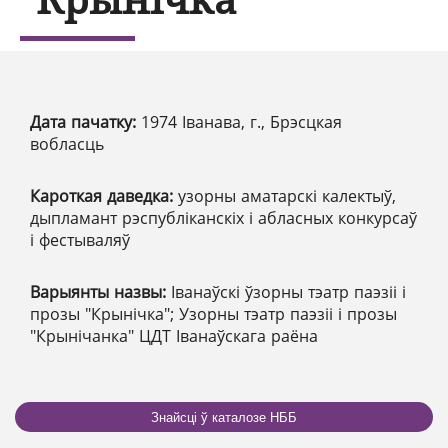
Дата пачатку:
1974 Іванава, г., Брэсцкая
вобласць
Кароткая даведка:
узорны аматарскі калектыў,
дыпламант рэспубліканскіх і абласных конкурсаў
і фестываляў
Варыянты назвы:
Іванаўскі ўзорны тэатр паэзіі і
прозы "Крынічка"; Узорны тэатр паэзіі і прозы
"Крынічанка" ЦДТ Іванаўскага раёна
Знайсці ў каталозе НББ