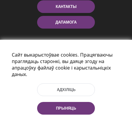
КАНТАКТЫ
ДАПАМОГА
Сайт выкарыстоўвае cookies. Працягваючы
праглядаць старонкі, вы даяце згоду на
апрацоўку файлаў cookie і карыстальніцкіх
даных.
праспект Незалежнасці 116
г. Мiнск, Рэспубліка Беларусь, 220114
АДХІЛІЦЬ
Тэл.: (+375 17) 368 37 37, Факс: (+375 17)
368 97 06
Эл. пошта: inbox@nlb.by
ПРЫНЯЦЬ
Усе правы абаронены: