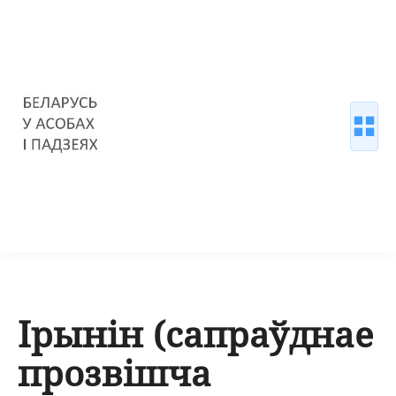
Ірынін (сапраўднае
прозвішча