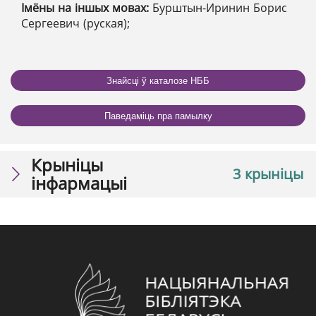
Імёны на іншых мовах:
Бурштын-Иринин Борис
Сергеевич (руская);
Знайсці ў каталозе НББ
Паведаміць пра памылку
Крыніцы
3 крыніцы
інфармацыі