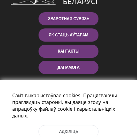
ЗВАРОТНАЯ СУВЯЗЬ
ЯК СТАЦЬ АЎТАРАМ
КАНТАКТЫ
ДАПАМОГА
Сайт выкарыстоўвае cookies. Працягваючы
праглядаць старонкі, вы даяце згоду на
апрацоўку файлаў cookie і карыстальніцкіх
даных.
праспект Незалежнасці 116
АДХІЛІЦЬ
г. Мiнск, Рэспубліка Беларусь, 220114