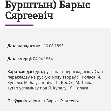
Бурштын) Барыс
Сяргеевіч
Дата нараджэння:
10.08.1893
Дата смерці:
04.04.1964
Кароткая даведка:
рускі паэт-перакладчык, аўтар
перакладаў на рускую мову твораў Я. Коласа, Я.
Купалы, М. Багдановіча, П. Броўкі, М. Танка,
аўтар успамінаў пра Я. Купалу і Я. Коласа
Псеўданімы:
Ірынін Барыс Сяргеевіч