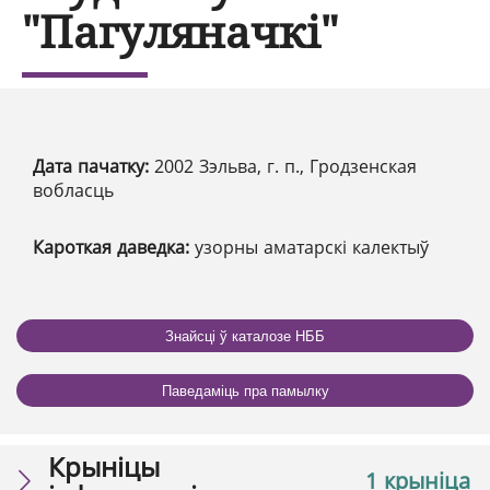
"Пагуляначкі"
Дата пачатку:
2002 Зэльва, г. п., Гродзенская
вобласць
Кароткая даведка:
узорны аматарскі калектыў
Знайсці ў каталозе НББ
Паведаміць пра памылку
Крыніцы
1 крыніца