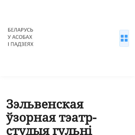
Зэльвенская
ўзорная тэатр-
студыя гульні