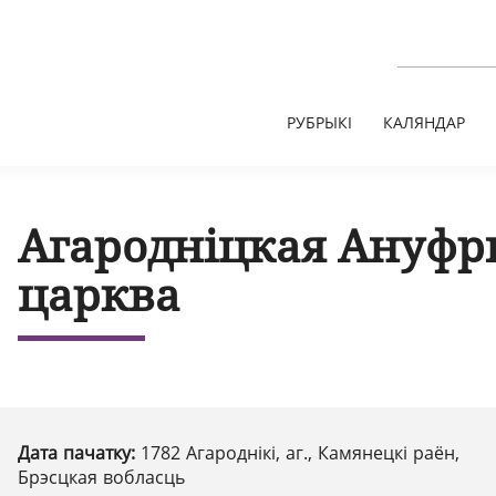
РУБРЫКІ
КАЛЯНДАР
Агародніцкая Ануфр
царква
Дата пачатку:
1782 Агароднікі, аг., Камянецкі раён,
Брэсцкая вобласць