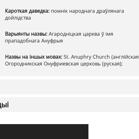
Кароткая даведка:
помнік народнага драўлянага
дойлідства
Варыянты назвы:
Агародніцкая царква ў імя
прападобнага Ануфрыя
Назвы на іншых мовах:
St. Anuphry Church (англійская
Огородникская Онуфриевская церковь (руская);
цыі