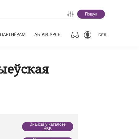
Пошук
ПАРТНЁРАМ
АБ РЭСУРСЕ
БЕЛ.
ыеўская
Знайсці ў каталозе
НББ