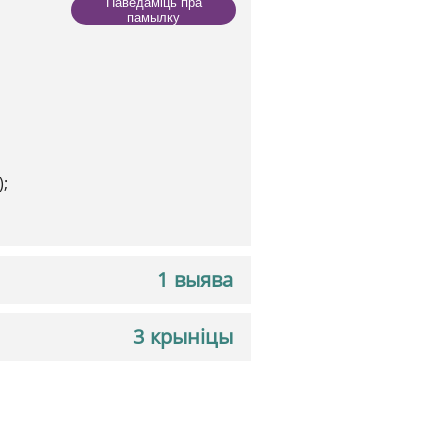
Паведаміць пра
памылку
);
1 выява
3 крыніцы