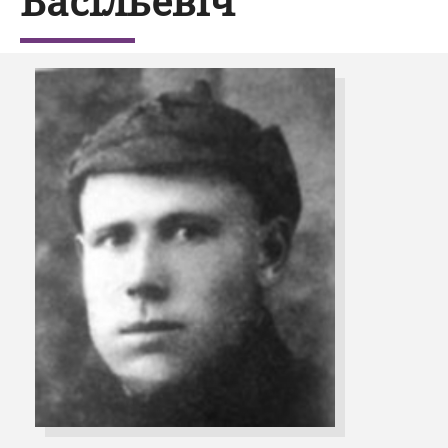
Васільевіч