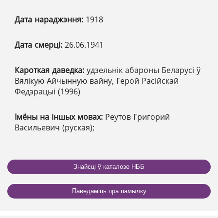
Дата нараджэння:
1918
Дата смерці:
26.06.1941
Кароткая даведка:
удзельнік абароны Беларусі ў
Вялікую Айчынную вайну, Герой Расійскай
Федэрацыі (1996)
Імёны на іншых мовах:
Реутов Григорий
Васильевич (руская);
Знайсці ў каталозе НББ
Паведаміць пра памылку