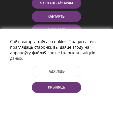
ЯК СТАЦЬ АЎТАРАМ
КАНТАКТЫ
ДАПАМОГА
Сайт выкарыстоўвае cookies. Працягваючы
праглядаць старонкі, вы даяце згоду на
апрацоўку файлаў cookie і карыстальніцкіх
даных.
АДХІЛІЦЬ
праспект Незалежнасці 116
г. Мiнск, Рэспубліка Беларусь, 220114
ПРЫНЯЦЬ
Тэл.: (+375 17) 368 37 37, Факс: (+375 17)
368 97 06
Эл. пошта: inbox@nlb.by