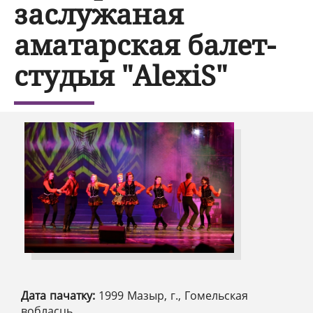
заслужаная
аматарская балет-
студыя "AlexiS"
Дата пачатку:
1999 Мазыр, г., Гомельская
вобласць