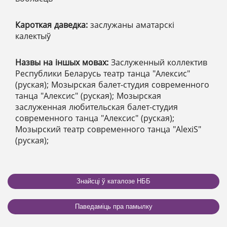
Кароткая даведка:
заслужаны аматарскі
калектыў
Назвы на іншых мовах:
Заслуженный коллектив
Республики Беларусь театр танца "Алексис"
(руская); Мозырская балет-студия современного
танца "Алексис" (руская); Мозырская
заслуженная любительская балет-студия
современного танца "Алексис" (руская);
Мозырский театр современного танца "AlexiS"
(руская);
Знайсці ў каталозе НББ
Паведаміць пра памылку