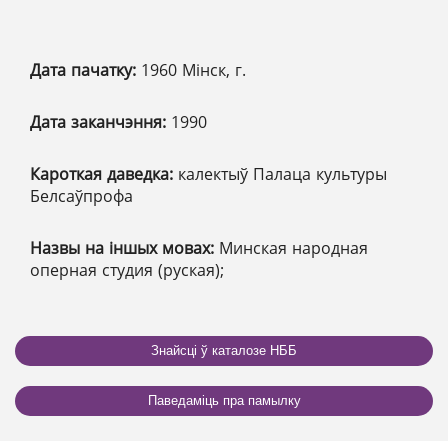
Дата пачатку:
1960 Мінск, г.
Дата заканчэння:
1990
Кароткая даведка:
калектыў Палаца культуры
Белсаўпрофа
Назвы на іншых мовах:
Минская народная
оперная студия (руская);
Знайсці ў каталозе НББ
Паведаміць пра памылку