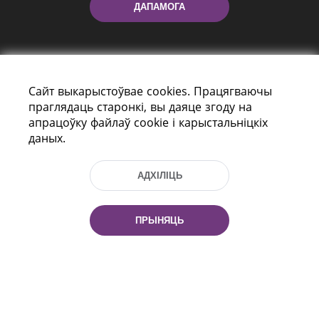
ДАПАМОГА
Сайт выкарыстоўвае cookies. Працягваючы
праглядаць старонкі, вы даяце згоду на
апрацоўку файлаў cookie і карыстальніцкіх
даных.
праспект Незалежнасці 116
г. Мiнск, Рэспубліка Беларусь, 220114
Тэл.: (+375 17) 368 37 37, Факс: (+375 17)
АДХІЛІЦЬ
368 97 06
Эл. пошта: inbox@nlb.by
ПРЫНЯЦЬ
Усе правы абаронены:
«Нацыянальная бібліятэка
Беларусі» 2006 — 2026
Распрацоўка сайта:
mrsoft.by