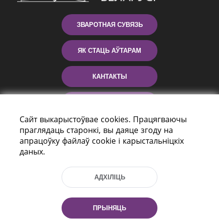
ЗВАРОТНАЯ СУВЯЗЬ
ЯК СТАЦЬ АЎТАРАМ
КАНТАКТЫ
ДАПАМОГА
Сайт выкарыстоўвае cookies. Працягваючы
праглядаць старонкі, вы даяце згоду на
апрацоўку файлаў cookie і карыстальніцкіх
даных.
АДХІЛІЦЬ
праспект Незалежнасці 116
г. Мiнск, Рэспубліка Беларусь, 220114
ПРЫНЯЦЬ
Тэл.: (+375 17) 368 37 37, Факс: (+375 17)