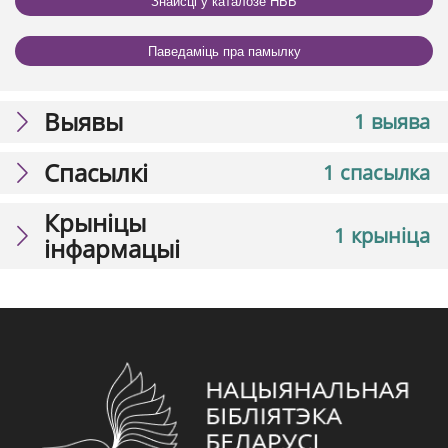
Знайсці ў каталозе НББ
Паведаміць пра памылку
Выявы
1 выява
Спасылкі
1 спасылка
Крыніцы
1 крыніца
інфармацыі