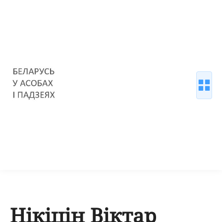
Нікіцін Віктар