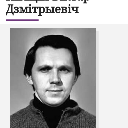
Дзмітрыевіч