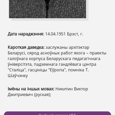
Дата нараджэння:
14.04.1951 Брэст, г.
Кароткая даведка:
заслужаны архітэктар
Беларусі, сярод асноўных работ якога – праекты
галоўнага корпуса Беларускага педагагічнага
ўніверсітэта, падземнага гандлёвага цэнтра
"Сталіца", гасцініцы "Еўропа", помніка Т.
Шаўчэнку
Імёны на іншых мовах:
Никитин Виктор
Дмитриевич (руская);