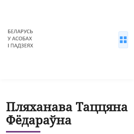
Пляханава Таццяна
Фёдараўна