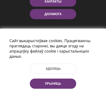
КАНТАКТЫ
ДАПАМОГА
Сайт выкарыстоўвае cookies. Працягваючы
праглядаць старонкі, вы даяце згоду на
апрацоўку файлаў cookie і карыстальніцкіх
даных.
праспект Незалежнасці 116
г. Мiнск, Рэспубліка Беларусь, 220114
АДХІЛІЦЬ
Тэл.: (+375 17) 368 37 37, Факс: (+375 17)
368 97 06
Эл. пошта: inbox@nlb.by
ПРЫНЯЦЬ
Усе правы абаронены: