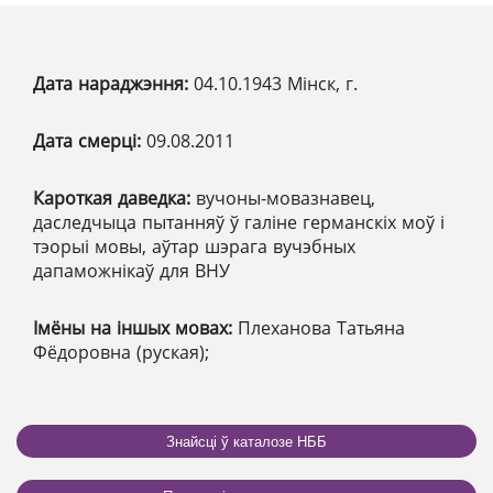
Дата нараджэння:
04.10.1943 Мінск, г.
Дата смерці:
09.08.2011
Кароткая даведка:
вучоны-мовазнавец,
даследчыца пытанняў ў галіне германскіх моў і
тэорыі мовы, аўтар шэрага вучэбных
дапаможнікаў для ВНУ
Імёны на іншых мовах:
Плеханова Татьяна
Фёдоровна (руская);
Знайсці ў каталозе НББ