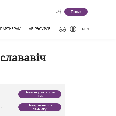
Пошук
ПАРТНЁРАМ
АБ РЭСУРСЕ
БЕЛ.
слававіч
Знайсці ў каталозе
НББ
Паведаміць пра
ог
памылку