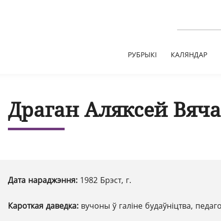
РУБРЫКІ
КАЛЯНДАР
Драган Аляксей Вяча
Дата нараджэння:
1982 Брэст, г.
Кароткая даведка:
вучоны ў галіне будаўніцтва, педаг