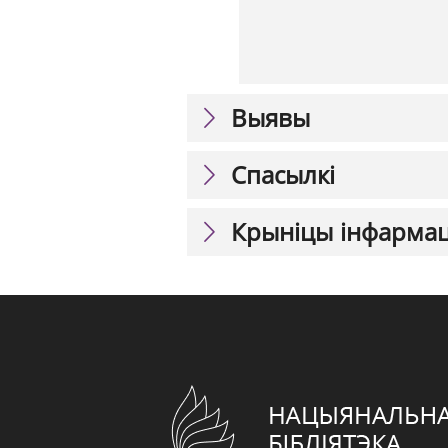
Выявы
Спасылкі
Крыніцы інфарма