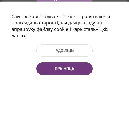
Сайт выкарыстоўвае cookies. Працягваючы
праглядаць старонкі, вы даяце згоду на
апрацоўку файлаў cookie і карыстальніцкіх
даных.
АДХІЛІЦЬ
праспект Незалежнасці 116
г. Мiнск, Рэспубліка Беларусь, 220114
Тэл.: (+375 17) 368 37 37, Факс: (+375 17)
ПРЫНЯЦЬ
368 97 06
Эл. пошта: inbox@nlb.by
Усе правы абаронены:
«Нацыянальная бібліятэка
Беларусі» 2006 — 2026
Распрацоўка сайта:
mrsoft.by