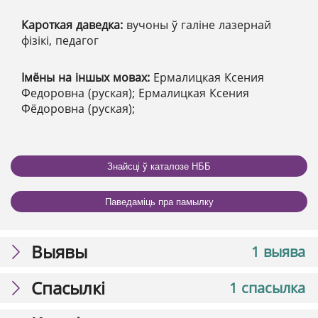
Кароткая даведка:
вучоны ў галіне лазернай
фізікі, педагог
Імёны на іншых мовах:
Ермалицкая Ксения
Федоровна (руская); Ермалицкая Ксения
Фёдоровна (руская);
Знайсці ў каталозе НББ
Паведаміць пра памылку
Выявы
1 выява
Спасылкі
1 спасылка