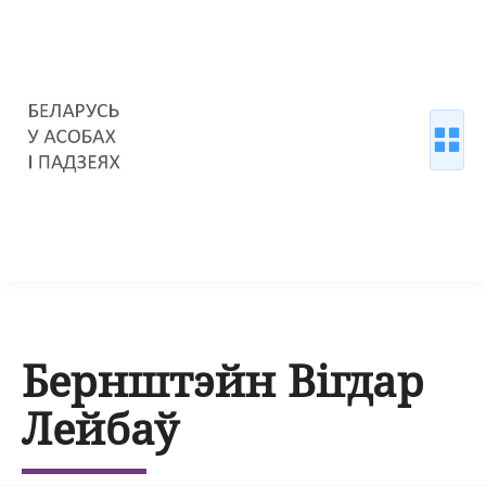
Бернштэйн Вігдар
Лейбаў