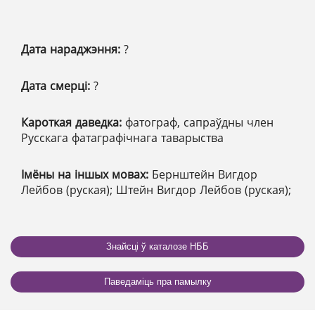
Дата нараджэння:
?
Дата смерці:
?
Кароткая даведка:
фатограф, сапраўдны член
Русскага фатаграфічнага таварыства
Імёны на іншых мовах:
Бернштейн Вигдор
Лейбов (руская); Штейн Вигдор Лейбов (руская);
Знайсці ў каталозе НББ
Паведаміць пра памылку