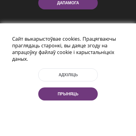
ДАПАМОГА
Сайт выкарыстоўвае cookies. Працягваючы
праглядаць старонкі, вы даяце згоду на
апрацоўку файлаў cookie і карыстальніцкіх
даных.
праспект Незалежнасці 116
г. Мiнск, Рэспубліка Беларусь, 220114
Тэл.: (+375 17) 368 37 37, Факс: (+375 17)
АДХІЛІЦЬ
368 97 06
Эл. пошта: inbox@nlb.by
ПРЫНЯЦЬ
Усе правы абаронены:
«Нацыянальная бібліятэка
Беларусі» 2006 — 2026
Распрацоўка сайта:
mrsoft.by