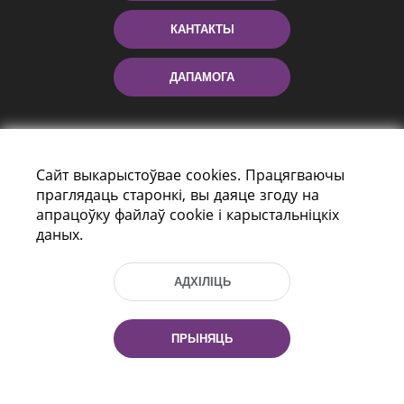
КАНТАКТЫ
ДАПАМОГА
Сайт выкарыстоўвае cookies. Працягваючы
праглядаць старонкі, вы даяце згоду на
апрацоўку файлаў cookie і карыстальніцкіх
даных.
праспект Незалежнасці 116
г. Мiнск, Рэспубліка Беларусь, 220114
АДХІЛІЦЬ
Тэл.: (+375 17) 368 37 37, Факс: (+375 17)
368 97 06
Эл. пошта: inbox@nlb.by
ПРЫНЯЦЬ