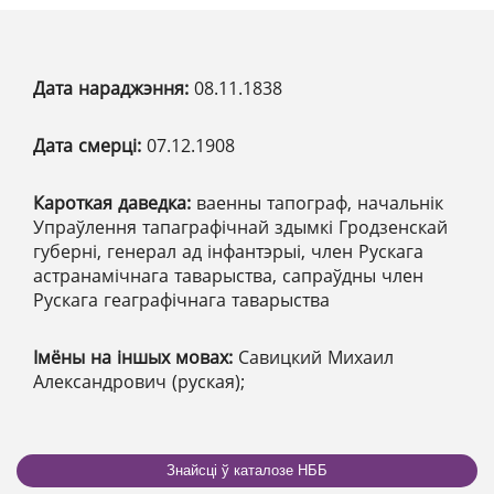
Дата нараджэння:
08.11.1838
Дата смерці:
07.12.1908
Кароткая даведка:
ваенны тапограф, начальнік
Упраўлення тапаграфічнай здымкі Гродзенскай
губерні, генерал ад інфантэрыі, член Рускага
астранамічнага таварыства, сапраўдны член
Рускага геаграфічнага таварыства
Імёны на іншых мовах:
Савицкий Михаил
Александрович (руская);
Знайсці ў каталозе НББ