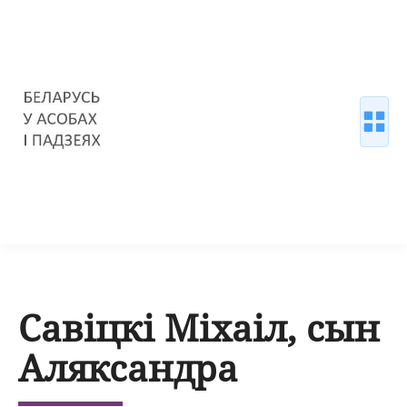
Савіцкі Міхаіл, сын
Аляксандра