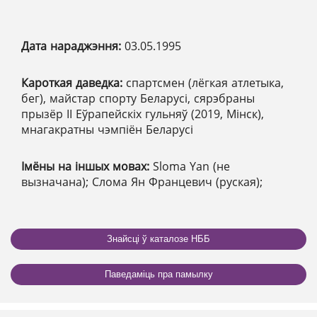
Дата нараджэння:
03.05.1995
Кароткая даведка:
спартсмен (лёгкая атлетыка,
бег), майстар спорту Беларусі, сярэбраны
прызёр ІІ Еўрапейскіх гульняў (2019, Мінск),
мнагакратны чэмпіён Беларусі
Імёны на іншых мовах:
Sloma Yan (не
вызначана); Слома Ян Францевич (руская);
Знайсці ў каталозе НББ
Паведаміць пра памылку