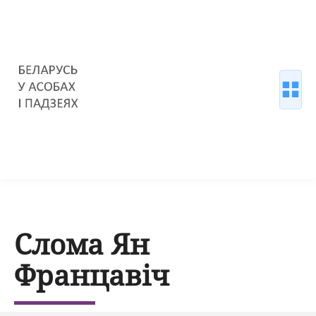
Слома Ян
Францавіч