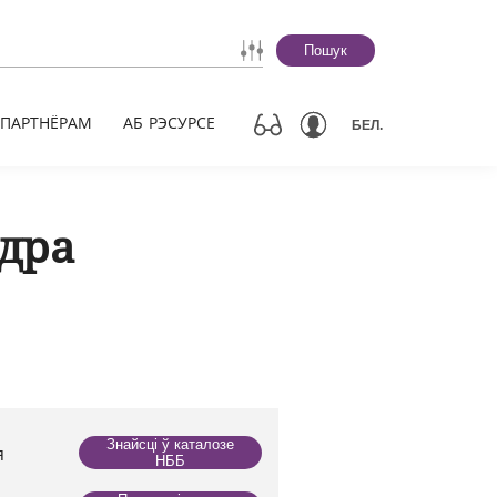
Пошук
ПАРТНЁРАМ
АБ РЭСУРСЕ
БЕЛ.
дра
Знайсці ў каталозе
я
НББ