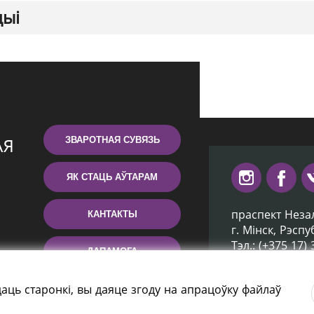
цыі
ЗВАРОТНАЯ СУВЯЗЬ
ЯК СТАЦЬ АЎТАРАМ
праспект Неза
КАНТАКТЫ
г. Мiнск, Рэсп
Тэл.: (+375 17)
ДАПАМОГА
Эл. пошта: inb
аць старонкі, вы даяце згоду на апрацоўку файлаў