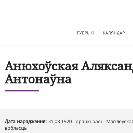
РУБРЫКІ
КАЛЯНДАР
Анюхоўская Аляксан
Антонаўна
Дата нараджэння:
31.08.1920 Горацкі раён, Магілёўска
вобласць