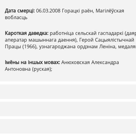
Дата смерці:
06.03.2008 Горацкі раён, Магілёўская
вобласць
Кароткая даведка:
работніца сельскай гаспадаркі (дая
аператар машыннага даення), Герой Сацыялістычнай
Працы (1966), узнагароджана ордэнам Леніна, медаля
Імёны на іншых мовах:
Анюховская Александра
Антоновна (руская);