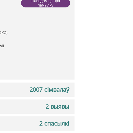
Паведаміць пра
памылку
рка,
мі
2007 сімвалаў
2 выявы
2 спасылкі