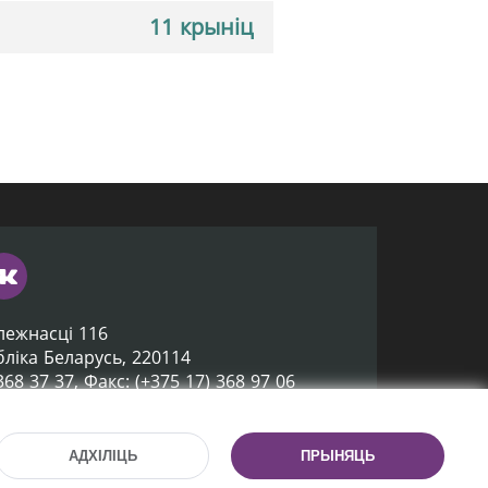
11 крыніц
лежнасці 116
убліка Беларусь, 220114
 368 37 37, Факс: (+375 17) 368 97 06
ox@nlb.by
АДХІЛІЦЬ
ПРЫНЯЦЬ
Распрацоўка сайта:
mrsoft.by