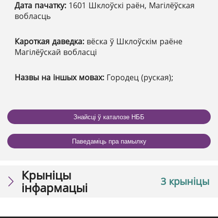
Дата пачатку:
1601 Шклоўскі раён, Магілёўская
вобласць
Кароткая даведка:
вёска ў Шклоўскім раёне
Магілёўскай вобласці
Назвы на іншых мовах:
Городец (руская);
Знайсці ў каталозе НББ
Паведаміць пра памылку
Крыніцы
3 крыніцы
інфармацыі