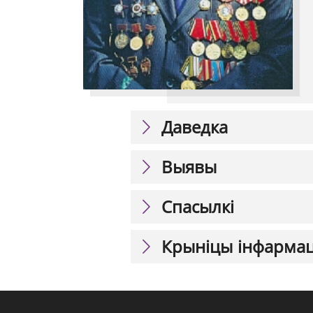
Даведка
Выявы
Спасылкі
Крыніцы інфарма