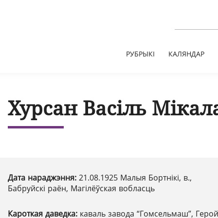
РУБРЫКІ
КАЛЯНДАР
Хурсан Васіль Мікал
Дата нараджэння:
21.08.1925 Малыя Бортнікі, в.,
Бабруйскі раён, Магілёўская вобласць
Кароткая даведка:
каваль завода “Гомсельмаш”, Геро