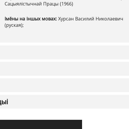
Сацыялістычнай Працы (1966)
Імёны на іншых мовах:
Хурсан Василий Николаевич
(руская);
цыі