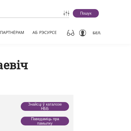
Пошук
ПАРТНЁРАМ
АБ РЭСУРСЕ
БЕЛ.
аевіч
Знайсці ў каталозе
НББ
Паведаміць пра
памылку
й