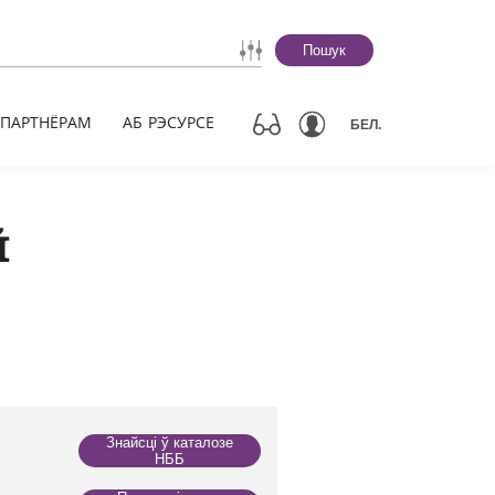
Пошук
ПАРТНЁРАМ
АБ РЭСУРСЕ
БЕЛ.
й
Знайсці ў каталозе
НББ