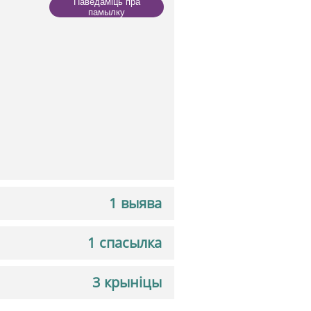
Паведаміць пра
памылку
1 выява
1 спасылка
3 крыніцы