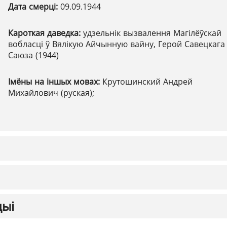
Дата смерці:
09.09.1944
Кароткая даведка:
удзельнік вызвалення Магілёўскай
вобласці ў Вялікую Айчынную вайну, Герой Савецкага
Саюза (1944)
Імёны на іншых мовах:
Крутошинский Андрей
Михайлович (руская);
цыі