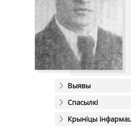
Выявы
Спасылкі
Крыніцы інфарма