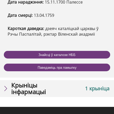
Дата нараджэння:
15.11.1700 Палессе
Дата смерці:
13.04.1759
Кароткая даведка:
дзеяч каталіцкай царквы ў
Рэчы Паспалітай, рэктар Віленскай акадэміі
Знайсці ў каталозе НББ
Паведаміць пра памылку
Крыніцы
1 крыніца
інфармацыі