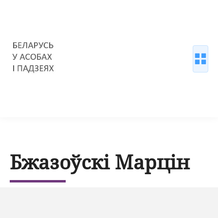
Бжазоўскі Марцін