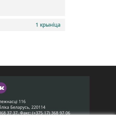
1 крыніца
лежнасці 116
убліка Беларусь, 220114
 368 37 37, Факс: (+375 17) 368 97 06