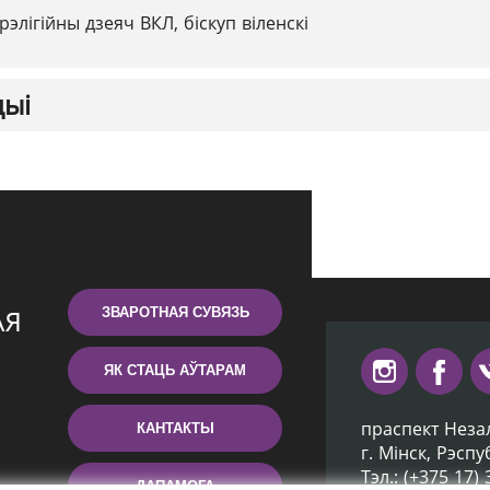
рэлігійны дзеяч ВКЛ, біскуп віленскі
цыі
ЗВАРОТНАЯ СУВЯЗЬ
ЯК СТАЦЬ АЎТАРАМ
праспект Неза
КАНТАКТЫ
г. Мiнск, Рэсп
Тэл.: (+375 17)
ДАПАМОГА