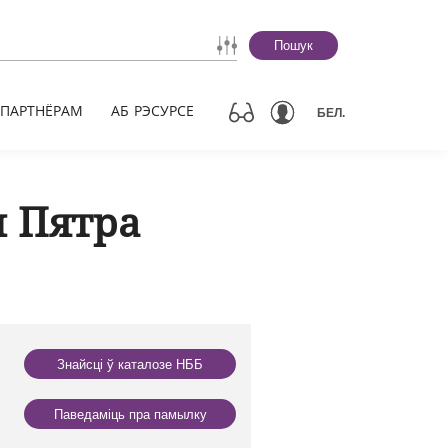
Пошук
ПАРТНЁРАМ
АБ РЭСУРСЕ
БЕЛ.
н Пятра
Знайсці ў каталозе НББ
Паведаміць пра памылку