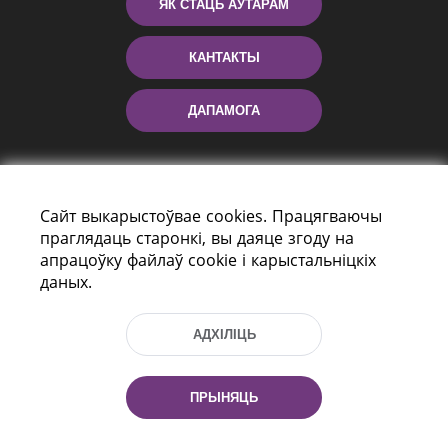
ЯК СТАЦЬ АЎТАРАМ
КАНТАКТЫ
ДАПАМОГА
Сайт выкарыстоўвае cookies. Працягваючы
праглядаць старонкі, вы даяце згоду на
апрацоўку файлаў cookie і карыстальніцкіх
даных.
праспект Незалежнасці 116
г. Мiнск, Рэспубліка Беларусь, 220114
АДХІЛІЦЬ
Тэл.: (+375 17) 368 37 37, Факс: (+375 17)
368 97 06
Эл. пошта: inbox@nlb.by
ПРЫНЯЦЬ