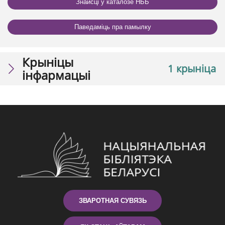
Знайсці ў каталозе НББ
Паведаміць пра памылку
Крыніцы
1 крыніца
інфармацыі
ЗВАРОТНАЯ СУВЯЗЬ