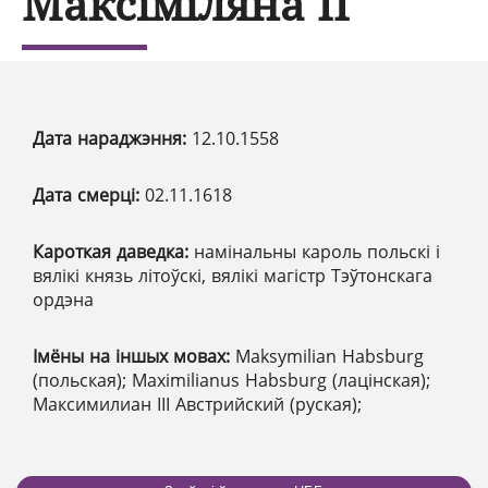
Максіміляна ІІ
Дата нараджэння:
12.10.1558
Дата смерці:
02.11.1618
Кароткая даведка:
намінальны кароль польскі і
вялікі князь літоўскі, вялікі магістр Тэўтонскага
ордэна
Імёны на іншых мовах:
Maksymilian Habsburg
(польская); Maximilianus Habsburg (лацінская);
Максимилиан III Австрийский (руская);