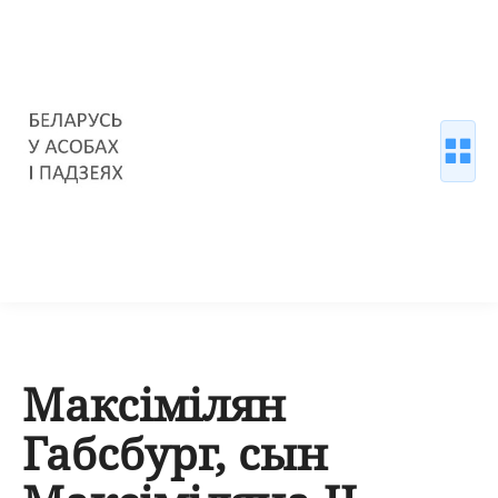
Максімілян
Габсбург, сын