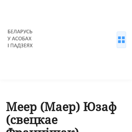
Меер (Маер) Юзаф
(свецкае