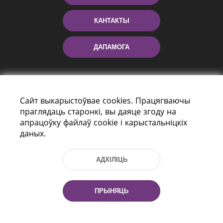
КАНТАКТЫ
ДАПАМОГА
Сайт выкарыстоўвае cookies. Працягваючы
праглядаць старонкі, вы даяце згоду на
апрацоўку файлаў cookie і карыстальніцкіх
даных.
праспект Незалежнасці 116
г. Мiнск, Рэспубліка Беларусь, 220114
АДХІЛІЦЬ
Тэл.: (+375 17) 368 37 37, Факс: (+375 17)
368 97 06
Эл. пошта: inbox@nlb.by
ПРЫНЯЦЬ