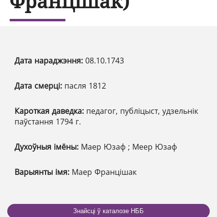
Францішак)
Дата нараджэння:
08.10.1743
Дата смерці:
пасля 1812
Кароткая даведка:
педагог, публіцыст, удзельнік
паўстання 1794 г.
Духоўныя імёны:
Маер Юзаф ; Меер Юзаф
Варыянты імя:
Маер Францішак
Знайсці ў каталозе НББ