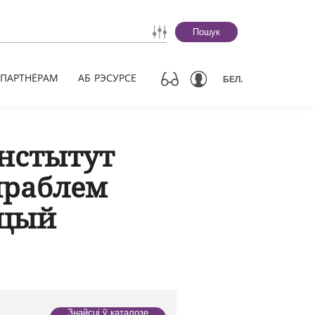
Пошук
ПАРТНЁРАМ
АБ РЭСУРСЕ
БЕЛ.
інстытут
праблем
ацый
Знайсці ў каталозе