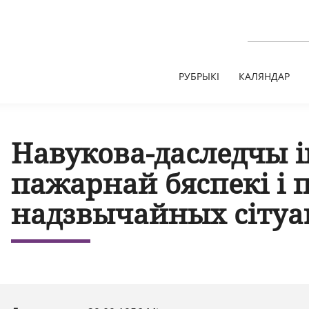
РУБРЫКІ
КАЛЯНДАР
Навукова-даследчы 
пажарнай бяспекі і 
надзвычайных сіту