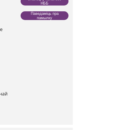
НББ
Паведаміць пра
памылку
не
най