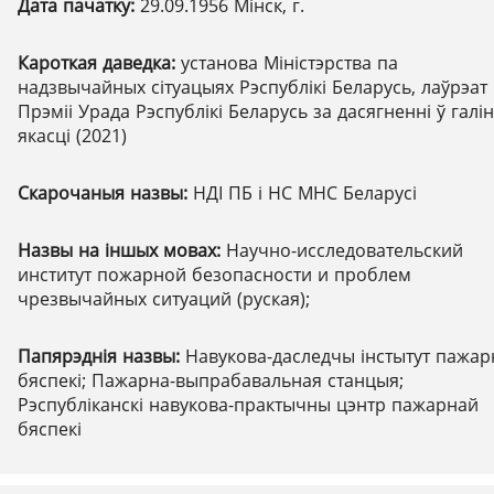
Дата пачатку:
29.09.1956 Мінск, г.
Кароткая даведка:
установа Міністэрства па
надзвычайных сітуацыях Рэспублікі Беларусь, лаўрэат
Прэміі Урада Рэспублікі Беларусь за дасягненні ў галі
якасці (2021)
Скарочаныя назвы:
НДІ ПБ і НС МНС Беларусі
Назвы на іншых мовах:
Научно-исследовательский
институт пожарной безопасности и проблем
чрезвычайных ситуаций (руская);
Папярэднія назвы:
Навукова-даследчы інстытут пажар
бяспекі; Пажарна-выпрабавальная станцыя;
Рэспубліканскі навукова-практычны цэнтр пажарнай
бяспекі