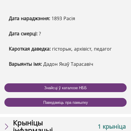
Дата нараджэння:
1893 Расія
Дата смерці:
?
Кароткая даведка:
гісторык, архівіст, педагог
Варыянты імя:
Дадон Якаў Тарасавіч
Знайсці ў каталозе НББ
Паведаміць пра памылку
Крыніцы
1 крыніца
інфармацыі