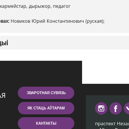
хармейстар, дырыжор, педагог
овах:
Новиков Юрий Константинович (руская);
цыі
ЗВАРОТНАЯ СУВЯЗЬ
ЯК СТАЦЬ АЎТАРАМ
праспект Неза
КАНТАКТЫ