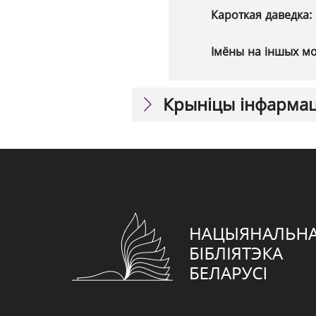
Кароткая даведка:
Імёны на іншых м
Крыніцы інфарма