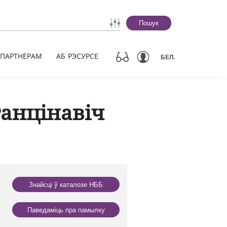
Пошук
ПАРТНЁРАМ
АБ РЭСУРСЕ
БЕЛ.
анцінавіч
Знайсці ў каталозе НББ
Паведаміць пра памылку