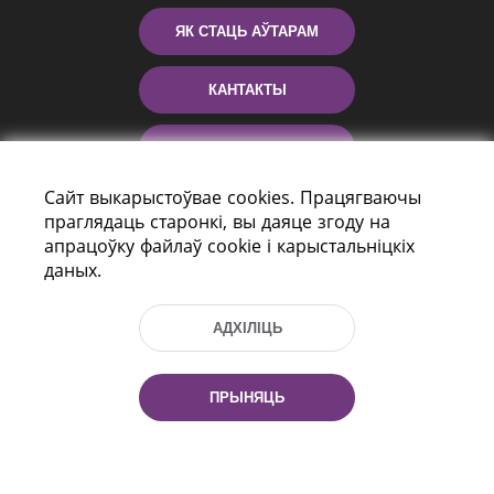
ЯК СТАЦЬ АЎТАРАМ
КАНТАКТЫ
ДАПАМОГА
Сайт выкарыстоўвае cookies. Працягваючы
праглядаць старонкі, вы даяце згоду на
апрацоўку файлаў cookie і карыстальніцкіх
даных.
АДХІЛІЦЬ
праспект Незалежнасці 116
г. Мiнск, Рэспубліка Беларусь, 220114
ПРЫНЯЦЬ
Тэл.: (+375 17) 368 37 37, Факс: (+375 17)
368 97 06
Эл. пошта: inbox@nlb.by