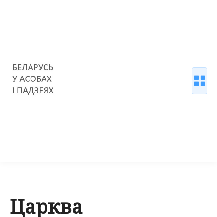
Царква