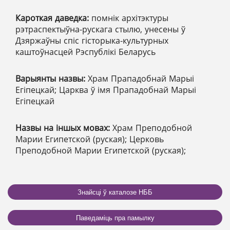
Кароткая даведка:
помнік архітэктуры
рэтраспектыўна-рускага стылю, унесены ў
Дзяржаўны спіс гісторыка-культурных
каштоўнасцей Рэспублікі Беларусь
Варыянты назвы:
Храм Прападобнай Марыі
Егіпецкай; Царква ў імя Прападобнай Марыі
Егіпецкай
Назвы на іншых мовах:
Храм Преподобной
Марии Египетской (руская); Церковь
Преподобной Марии Египетской (руская);
Знайсці ў каталозе НББ
Паведаміць пра памылку