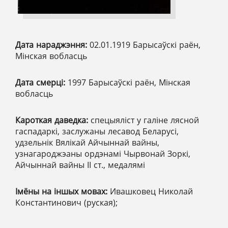
Дата нараджэння:
02.01.1919 Барысаўскі раён,
Мінская вобласць
Дата смерці:
1997 Барысаўскі раён, Мінская
вобласць
Кароткая даведка:
спецыяліст у галіне лясной
гаспадаркі, заслужаны лесавод Беларусі,
удзельнік Вялікай Айчыннай вайны,
узнагароджэаны ордэнамі Чырвонай Зоркі,
Айчыннай вайны ІІ ст., медалямі
Імёны на іншых мовах:
Ивашковец Николай
Константинович (руская);