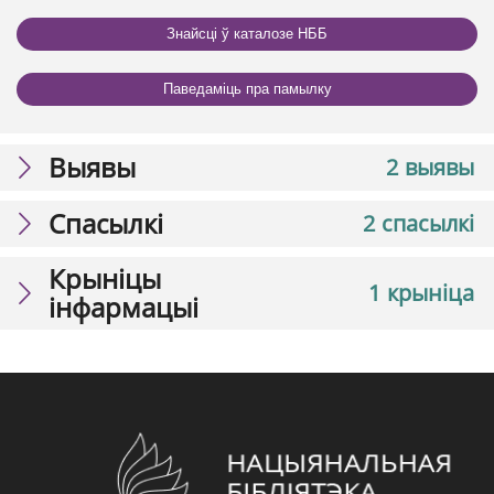
Знайсці ў каталозе НББ
Паведаміць пра памылку
Выявы
2 выявы
Спасылкі
2 спасылкі
Крыніцы
1 крыніца
інфармацыі