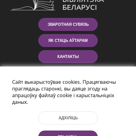
ЗВАРОТНАЯ СУВЯЗЬ
ЯК СТАЦЬ АЎТАРАМ
КАНТАКТЫ
ДАПАМОГА
Сайт выкарыстоўвае cookies. Працягваючы
праглядаць старонкі, вы даяце згоду на
апрацоўку файлаў cookie і карыстальніцкіх
даных.
АДХІЛІЦЬ
праспект Незалежнасці 116