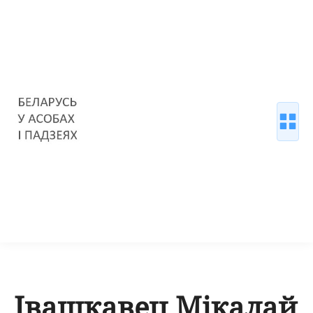
Івашкавец Мікалай