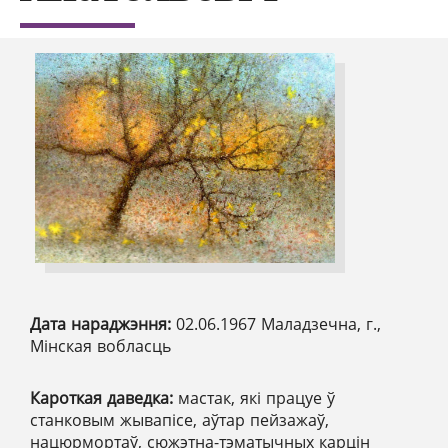
Дата нараджэння:
02.06.1967 Маладзечна, г.,
Мінская вобласць
Кароткая даведка:
мастак, які працуе ў
станковым жывапісе, аўтар пейзажаў,
нацюрмортаў, сюжэтна-тэматычных карцін