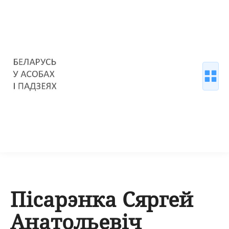
Пісарэнка Сяргей
Анатольевіч