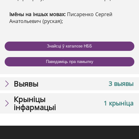
Імёны на іншых мовах:
Писаренко Сергей
Анатольевич (руская);
Знайсці ў каталозе НББ
Паведаміць пра памылку
Выявы
3 выявы
Крыніцы
1 крыніца
інфармацыі