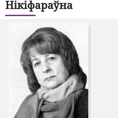
Нікіфараўна