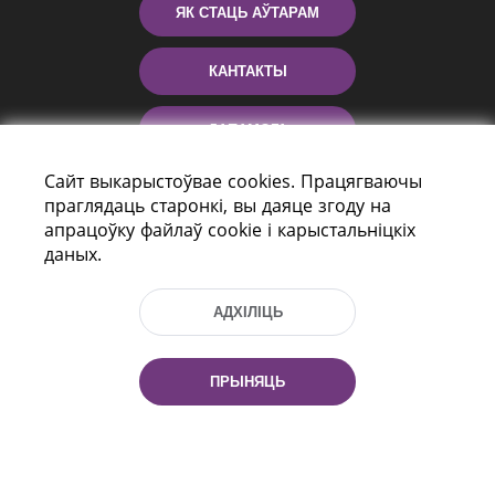
ЯК СТАЦЬ АЎТАРАМ
КАНТАКТЫ
ДАПАМОГА
Сайт выкарыстоўвае cookies. Працягваючы
праглядаць старонкі, вы даяце згоду на
апрацоўку файлаў cookie і карыстальніцкіх
даных.
АДХІЛІЦЬ
праспект Незалежнасці 116
г. Мiнск, Рэспубліка Беларусь, 220114
ПРЫНЯЦЬ
Тэл.: (+375 17) 368 37 37, Факс: (+375 17)
368 97 06
Эл. пошта: inbox@nlb.by