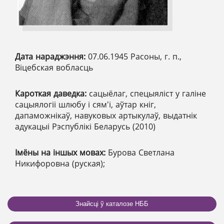
Дата нараджэння:
07.06.1945 Расоны, г. п.,
Віцебская вобласць
Кароткая даведка:
сацыёлаг, спецыяліст у галіне
сацыялогіі шлюбу і сям'і, аўтар кніг,
дапаможнікаў, навуковых артыкулаў, выдатнік
адукацыі Рэспублікі Беларусь (2010)
Імёны на іншых мовах:
Бурова Светлана
Никифоровна (руская);
Знайсці ў каталозе НББ