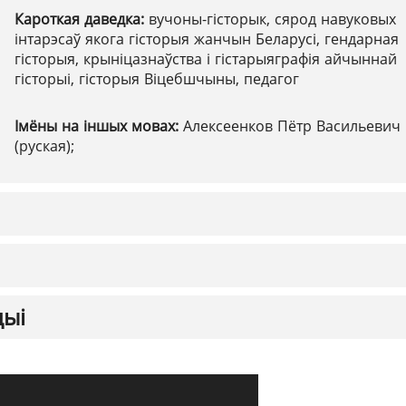
Кароткая даведка:
вучоны-гісторык, сярод навуковых
інтарэсаў якога гісторыя жанчын Беларусі, гендарная
гісторыя, крыніцазнаўства і гістарыяграфія айчыннай
гісторыі, гісторыя Віцебшчыны, педагог
Імёны на іншых мовах:
Алексеенков Пётр Васильевич
(руская);
цыі