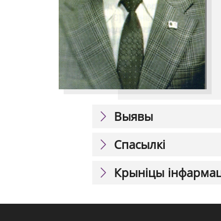
Выявы
Спасылкі
Крыніцы інфарма