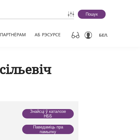
Пошук
ПАРТНЁРАМ
АБ РЭСУРСЕ
БЕЛ.
сільевіч
Знайсці ў каталозе
НББ
Паведаміць пра
памылку