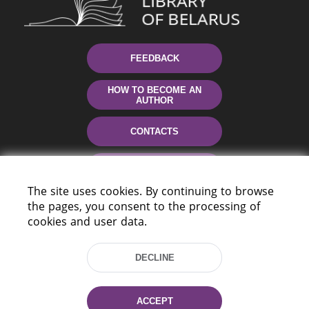
FEEDBACK
HOW TO BECOME AN
AUTHOR
CONTACTS
HELP
The site uses cookies. By continuing to browse
the pages, you consent to the processing of
cookies and user data.
DECLINE
220114, Niezaležnasci Ave. 116, Minsk,
ACCEPT