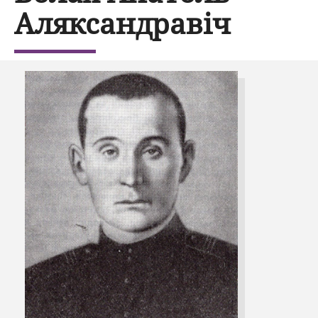
Аляксандравіч