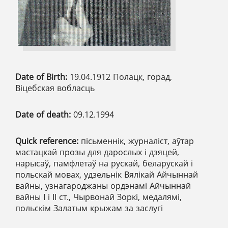
Date of Birth:
19.04.1912 Полацк, горад,
Віцебская вобласць
Date of death:
09.12.1994
Quick reference:
пісьменнік, журналіст, аўтар
мастацкай прозы для дарослых і дзяцей,
нарысаў, памфлетаў на рускай, беларускай і
польскай мовах, удзельнік Вялікай Айчыннай
вайны, узнагароджаны ордэнамі Айчыннай
вайны I і II ст., Чырвонай Зоркі, медалямі,
польскім Залатым крыжам за заслугі