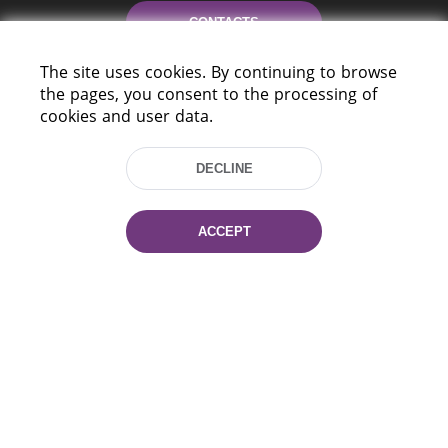
CONTACTS
The site uses cookies. By continuing to browse
HELP
the pages, you consent to the processing of
cookies and user data.
DECLINE
ACCEPT
220114, Niezaležnasci Ave. 116, Minsk,
Belarus
Tel.: (+375 17) 368 37 37
Fax: (+375 17) 368 97 06
E-mail: inbox@nlb.by
All rights reserved «National Library