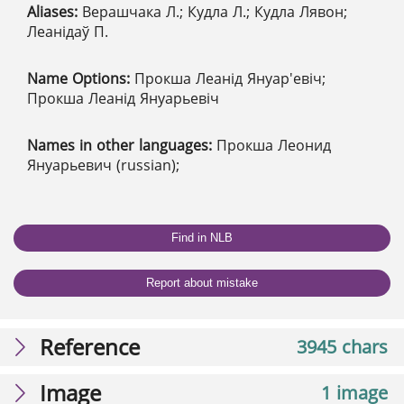
Aliases:
Верашчака Л.; Кудла Л.; Кудла Лявон;
Леанідаў П.
Name Options:
Прокша Леанід Януар'евіч;
Прокша Леанід Януарьевіч
Names in other languages:
Прокша Леонид
Януарьевич (russian);
Find in NLB
Report about mistake
Reference
3945 chars
Image
1 image