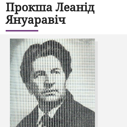
Прокша Леанід
Януаравіч