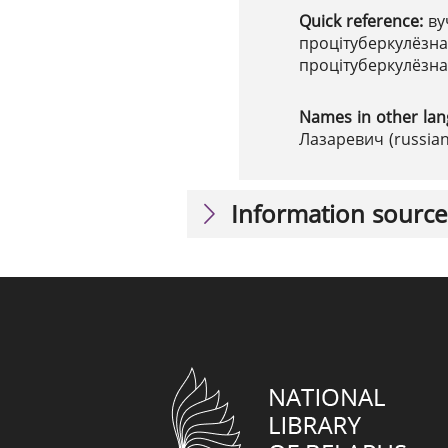
Quick reference:
ву
процітуберкулёзнай
процітуберкулёзна
Names in other la
Лазаревич (russian
Information source