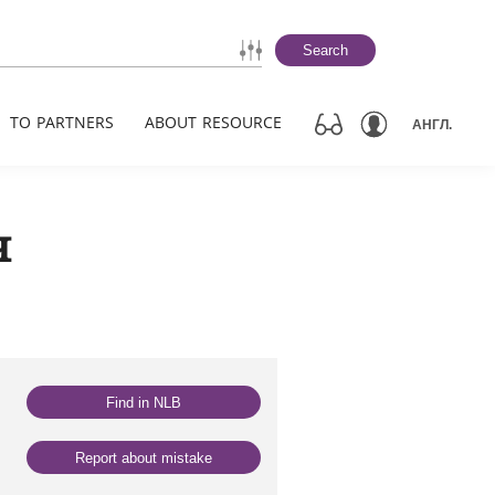
Search
TO PARTNERS
ABOUT RESOURCE
АНГЛ.
ч
Find in NLB
Report about mistake