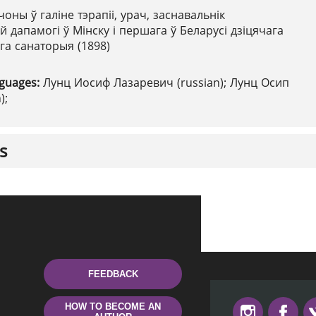
чоны ў галіне тэрапіі, урач, заснавальнік
 дапамогі ў Мінску і першага ў Беларусі дзіцячага
га санаторыя (1898)
nguages:
Лунц Иосиф Лазаревич (russian); Лунц Осип
);
s
FEEDBACK
HOW TO BECOME AN