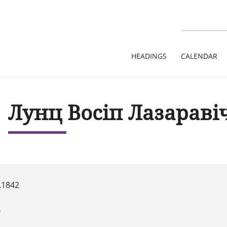
HEADINGS
CALENDAR
Лунц Восіп Лазараві
.1842
0