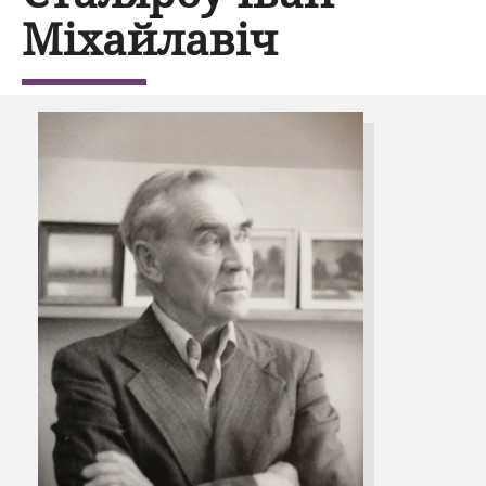
Міхайлавіч