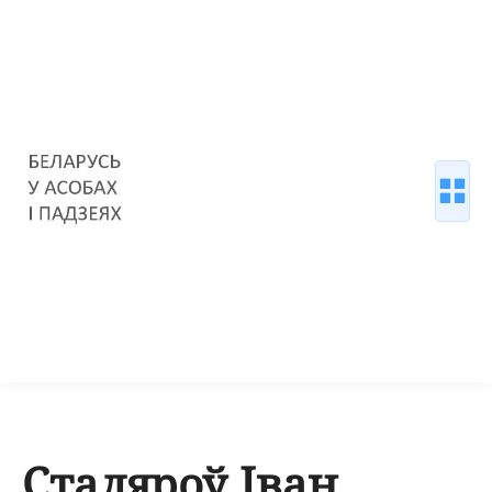
Сталяроў Іван