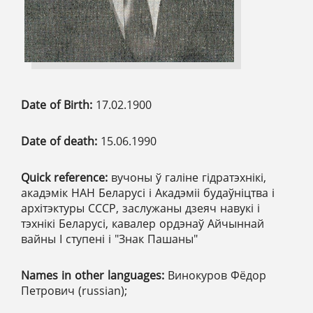
Date of Birth:
17.02.1900
Date of death:
15.06.1990
Quick reference:
вучоны ў галіне гідратэхнікі,
акадэмік НАН Беларусі і Акадэміі будаўніцтва і
архітэктуры СССР, заслужаны дзеяч навукі і
тэхнікі Беларусі, кавалер ордэнаў Айчыннай
вайны І ступенi і "Знак Пашаны"
Names in other languages:
Винокуров Фёдор
Петрович (russian);