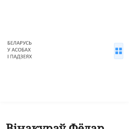
Вінакураў Фёдар