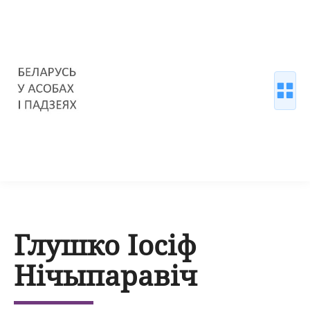
Глушко Іосіф
Нічыпаравіч