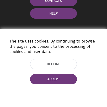
CONTACTS
HELP
The site uses cookies. By continuing to browse
the pages, you consent to the processing of
cookies and user data.
220114, Niezaležnasci Ave. 116, Minsk,
Belarus
DECLINE
Tel.: (+375 17) 368 37 37
Fax: (+375 17) 368 97 06
ACCEPT
E-mail: inbox@nlb.by
All rights reserved «National Library
of Belarus» 2006 — 2026