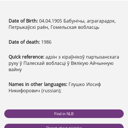
Date of Birth:
04.04.1905 Бабунічы, аграгарадок,
Петрыкаўскі раён, Гомельская вобласць
Date of death:
1986
Quick reference:
адзін з кіраўнікоў партызанскага
руху ў Палескай вобласці ў Вялікую Айчынную
вайну
Names in other languages:
Глушко Иосиф
Никифорович (russian);
Find in NLB