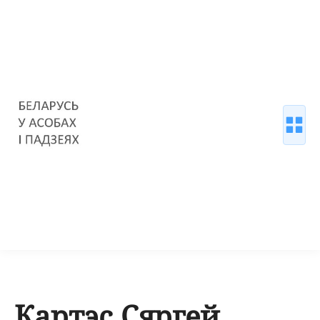
Картэс Сяргей