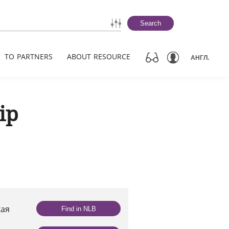
Search
TO PARTNERS
ABOUT RESOURCE
АНГЛ.
ір
кая
Find in NLB