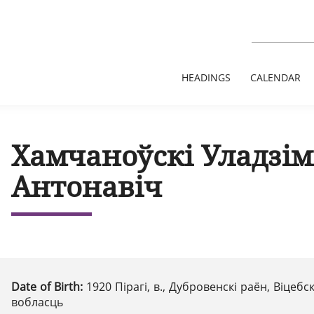
HEADINGS
CALENDAR
Хамчаноўскі Уладзім
Антонавіч
Date of Birth:
1920 Пірагі, в., Дубровенскі раён, Віцебс
вобласць