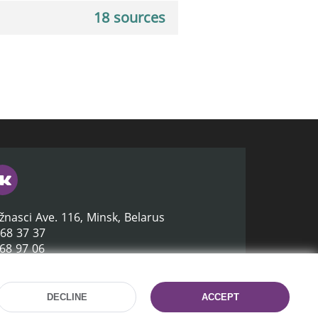
18 sources
žnasci Ave. 116, Minsk, Belarus
368 37 37
368 97 06
lb.by
DECLINE
ACCEPT
Site development:
mrsoft.by