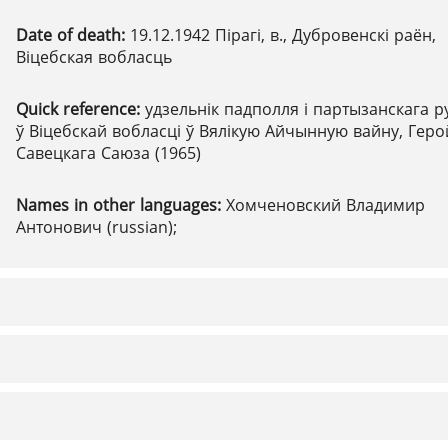
Date of death:
19.12.1942 Пірагі, в., Дубровенскі раён,
Віцебская вобласць
Quick reference:
удзельнік падполля і партызанскага р
ў Віцебскай вобласці ў Вялікую Айчынную вайну, Геро
Савецкага Саюза (1965)
Names in other languages:
Хомченовский Владимир
Антонович (russian);