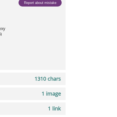
Report about mistake
уху
й
1310 chars
1 image
1 link