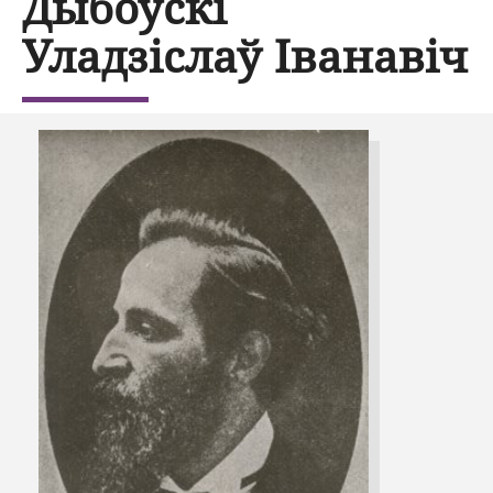
Дыбоўскі
Уладзіслаў Іванавіч