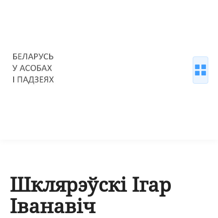
Шклярэўскі Ігар
Іванавіч