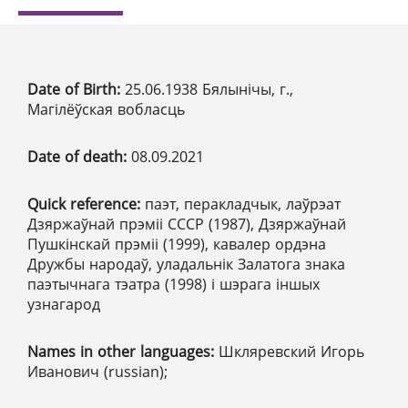
Date of Birth:
25.06.1938 Бялынічы, г.,
Магілёўская вобласць
Date of death:
08.09.2021
Quick reference:
паэт, перакладчык, лаўрэат
Дзяржаўнай прэміі СССР (1987), Дзяржаўнай
Пушкінскай прэміі (1999), кавалер ордэна
Дружбы народаў, уладальнік Залатога знака
паэтычнага тэатра (1998) і шэрага іншых
узнагарод
Names in other languages:
Шкляревский Игорь
Иванович (russian);