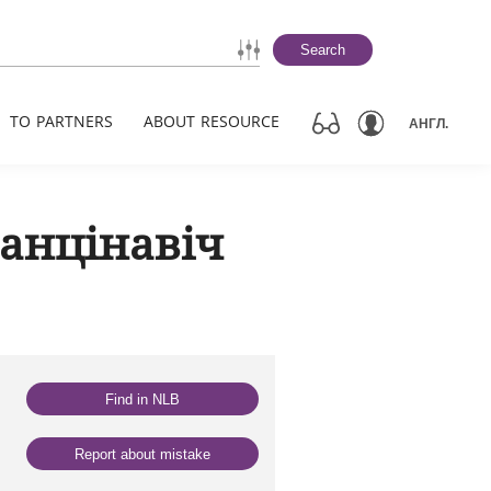
Search
TO PARTNERS
ABOUT RESOURCE
АНГЛ.
анцінавіч
Find in NLB
Report about mistake