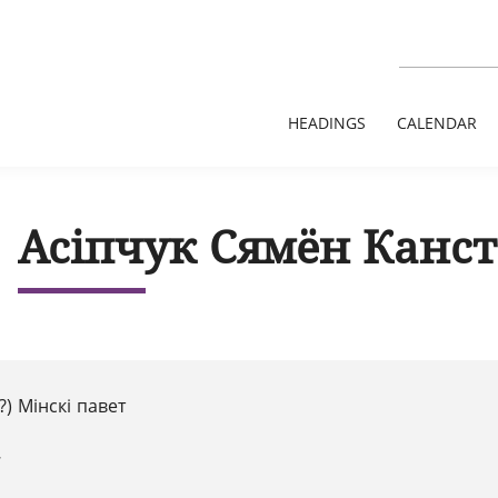
HEADINGS
CALENDAR
Асіпчук Сямён Канст
?) Мінскі павет
7