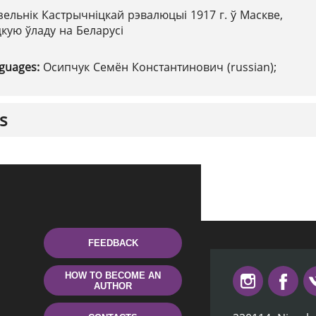
зельнік Кастрычніцкай рэвалюцыі 1917 г. ў Маскве,
кую ўладу на Беларусі
nguages:
Осипчук Семён Константинович (russian);
s
FEEDBACK
HOW TO BECOME AN
AUTHOR