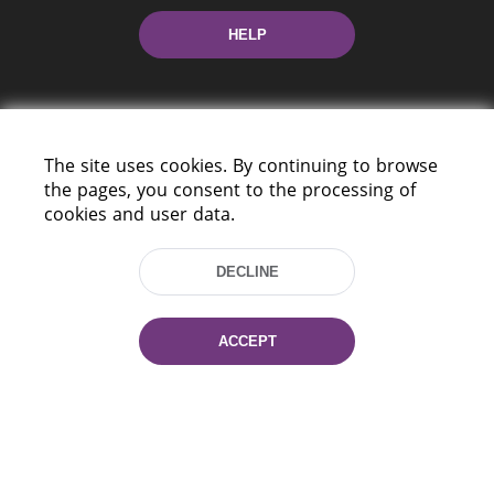
HELP
The site uses cookies. By continuing to browse
the pages, you consent to the processing of
cookies and user data.
220114, Niezaležnasci Ave. 116, Minsk,
Belarus
DECLINE
Tel.: (+375 17) 368 37 37
Fax: (+375 17) 368 97 06
E-mail: inbox@nlb.by
ACCEPT
All rights reserved «National Library
of Belarus» 2006 — 2026
Site development:
mrsoft.by