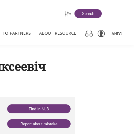
Search
TO PARTNERS
ABOUT RESOURCE
АНГЛ.
яксеевіч
Find in NLB
Report about mistake