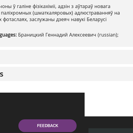
чоны ў галіне фізікахіміі, адзін з аўтараў новага
 паліхромных (шматкаляровых) адлюстраванняў на
 фотаслаях, заслужаны дзеяч навукі Беларусі
nguages:
Браницкий Геннадий Алексеевич (russian);
s
FEEDBACK