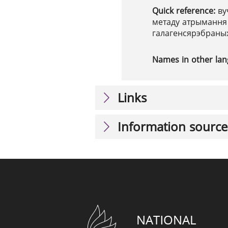
Quick reference:
ву
метаду атрымання
галагенсярэбраных
Names in other la
Links
Information source