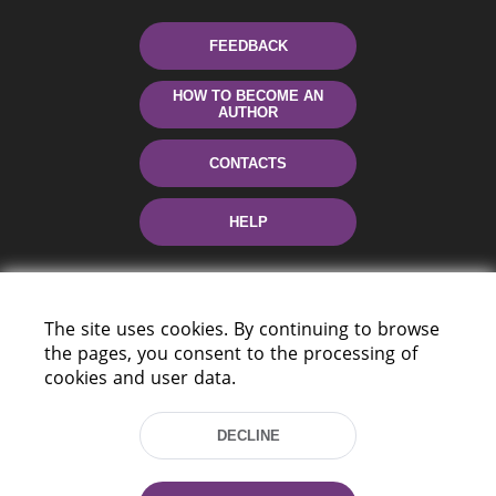
FEEDBACK
HOW TO BECOME AN
AUTHOR
CONTACTS
HELP
The site uses cookies. By continuing to browse
the pages, you consent to the processing of
cookies and user data.
220114, Niezaležnasci Ave. 116, Minsk,
DECLINE
Belarus
Tel.: (+375 17) 368 37 37