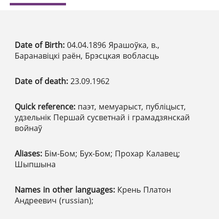
Date of Birth:
04.04.1896 Ярашоўка, в.,
Баранавіцкі раён, Брэсцкая вобласць
Date of death:
23.09.1962
Quick reference:
паэт, мемуарыст, публіцыст,
удзельнік Першай сусветнай і грамадзянскай
войнаў
Aliases:
Бім-Бом; Бух-Бом; Прохар Калавец;
Шыпшына
Names in other languages:
Крень Платон
Андреевич (russian);