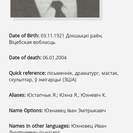
Date of Birth:
03.11.1921 Докшыцкі раён,
Віцебская вобласць
Date of death:
06.01.2004
Quick reference:
пісьменнік, драматург, мастак,
скульптар, ў эмігарцыі (ЗША)
Aliases:
Юстапчык Я.; Юхна Я.; Юхневіч К.
Name Options:
Юхнавец Іван Змітрыкавіч
Names in other languages:
Юхновец Иван
Дмитриевич (russian);