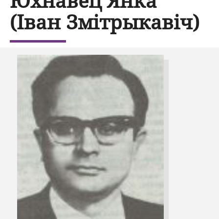
Юхнавец Янка
(Іван Змітрыкавіч)