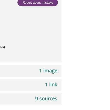
Report about mistake
вич
1 image
1 link
9 sources