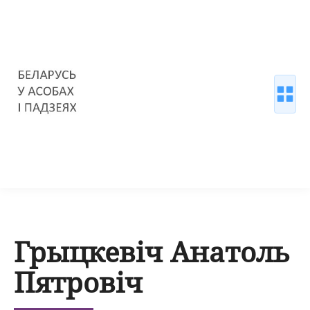
Грыцкевіч Анатоль
Пятровіч