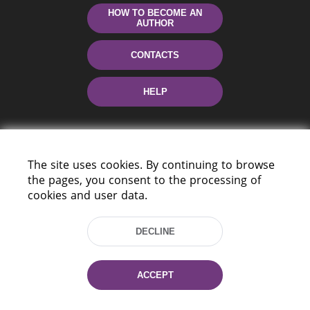
HOW TO BECOME AN
AUTHOR
CONTACTS
HELP
The site uses cookies. By continuing to browse
the pages, you consent to the processing of
cookies and user data.
220114, Niezaležnasci Ave. 116, Minsk,
DECLINE
Belarus
Tel.: (+375 17) 368 37 37
Fax: (+375 17) 368 97 06
ACCEPT
E-mail: inbox@nlb.by