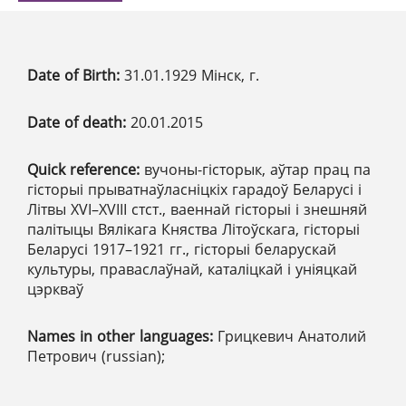
Date of Birth:
31.01.1929 Мінск, г.
Date of death:
20.01.2015
Quick reference:
вучоны-гісторык, аўтар прац па
гісторыі прыватнаўласніцкіх гарадоў Беларусі і
Літвы XVI–XVIII стст., ваеннай гісторыі і знешняй
палітыцы Вялікага Княства Літоўскага, гісторыі
Беларусі 1917–1921 гг., гісторыі беларускай
культуры, праваслаўнай, каталіцкай і уніяцкай
цэркваў
Names in other languages:
Грицкевич Анатолий
Петрович (russian);