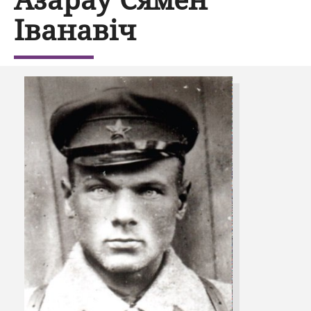
Іванавіч