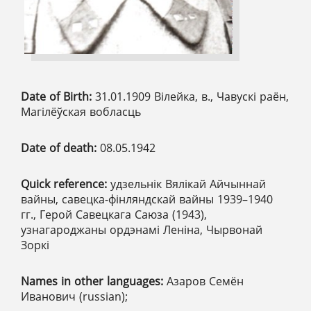
Date of Birth:
31.01.1909 Вілейка, в., Чавускі раён,
Магілёўская вобласць
Date of death:
08.05.1942
Quick reference:
удзельнік Вялікай Айчыннай
вайны, савецка-фінляндскай вайны 1939–1940
гг., Герой Савецкага Саюза (1943),
узнагароджаны ордэнамі Леніна, Чырвонай
Зоркі
Names in other languages:
Азаров Семён
Иванович (russian);