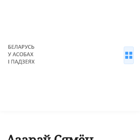
Азараў Сямён