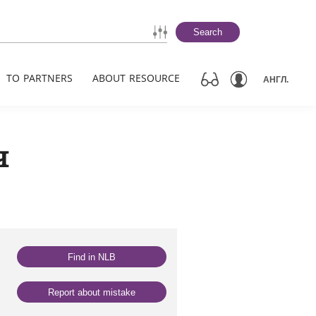
Search
TO PARTNERS
ABOUT RESOURCE
АНГЛ.
ч
Find in NLB
Report about mistake