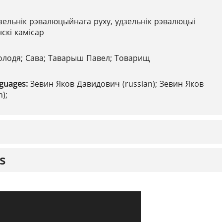
зельнік рэвалюцыйнага руху, удзельнік рэвалюцыі
нскі камісар
олодя; Сава; Таварыш Павел; Товарищ
nguages:
Зевин Яков Давидович (russian); Зевин Яков
);
s