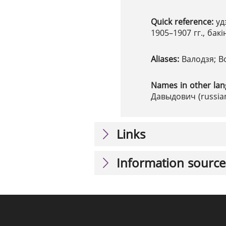
Quick reference:
уд
1905–1907 гг., бакі
Aliases:
Валодзя; В
Names in other la
Давыдович (russian
Links
Information source