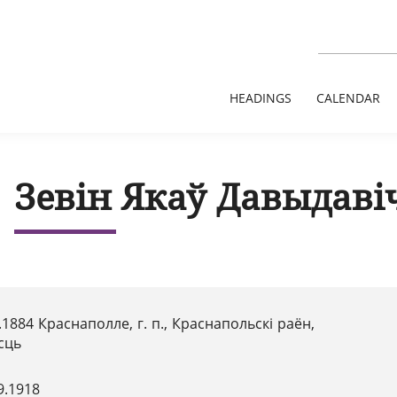
HEADINGS
CALENDAR
Зевін Якаў Давыдаві
.1884 Краснаполле, г. п., Краснапольскі раён,
сць
9.1918