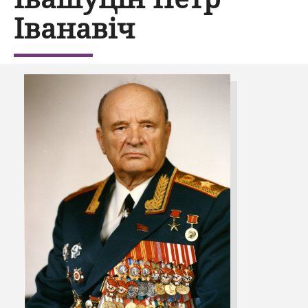
Іванавіч