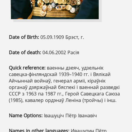
Date of Birth:
05.09.1909 Брэст, г.
Date of death:
04.06.2002 Расія
Quick reference:
ваенны дзеяч, удзельнік
савецка-фінляндскай 1939–1940 гг. і Вялікай
Айчыннай войнаў, генерал арміі, кіраўнік
органаў дзяржаўнай бяспекі і ваеннай разведкі
СССР з 1963 па 1987 гг., Герой Савецкага Саюза
(1985), кавалер ордэнаў Леніна (тройчы) і інш.
Name Options:
Івашуціч Пётр Іванавіч
Names in other languages:
Ивашутин Пётр