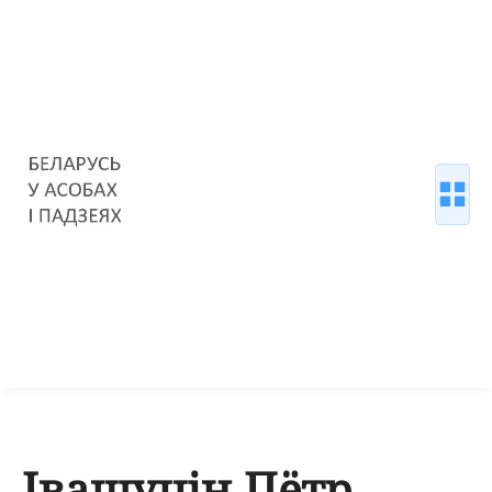
Івашуцін Пётр